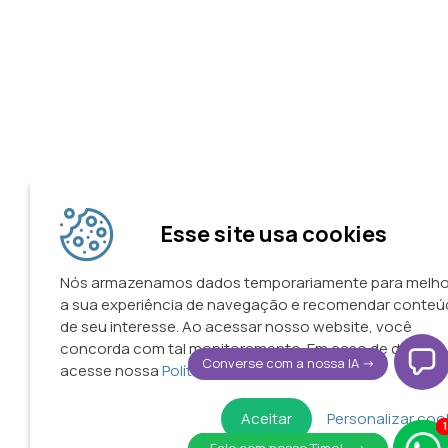
Esse site usa cookies
Nós armazenamos dados temporariamente para melho
a sua experiência de navegação e recomendar conte
de seu interesse. Ao acessar nosso website, você
concorda com tal monitoramento. Em caso de dúvidas
Converse com a nossa IA ->
acesse nossa
Política de Privacidade.
Aceitar
Personalizar coo
1
1