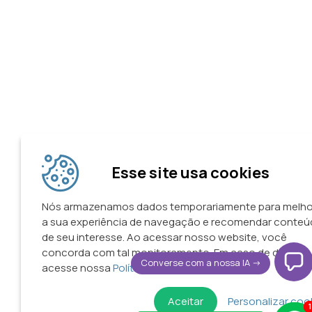
Esse site usa cookies
Nós armazenamos dados temporariamente para melho
a sua experiência de navegação e recomendar conte
de seu interesse. Ao acessar nosso website, você
concorda com tal monitoramento. Em caso de dúvidas
Converse com a nossa IA ->
acesse nossa
Política de Privacidade.
Aceitar
Personalizar coo
1
1