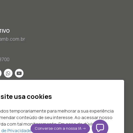
TIVO
amb.com.br
8700
 site usa cookies
os temporariamente para melhorar a sua experiência
mendar conteúdo de seu interesse. Ao acessar nosso
da com tal monitoramento. Em caso de dúvidas,
Converse com a nossa IA ->
a de Privacidade.