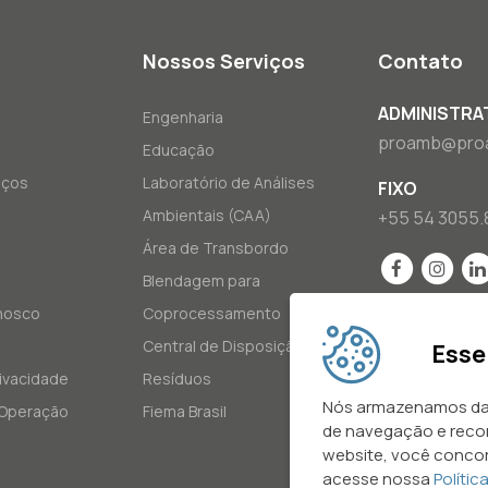
Nossos Serviços
Contato
ADMINISTRA
Engenharia
proamb@pro
Educação
iços
Laboratório de Análises
FIXO
Ambientais (CAA)
+55 54 3055.
Área de Transbordo
Blendagem para
nosco
Coprocessamento
Central de Disposição de
Esse
rivacidade
Resíduos
Nós armazenamos dad
 Operação
Fiema Brasil
de navegação e reco
website, você concor
acesse nossa
Polític