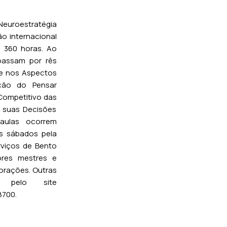
Neuroestratégia
o internacional
 360 horas. Ao
passam por rês
e nos Aspectos
lução do Pensar
 Competitivo das
 suas Decisões
aulas ocorrem
os sábados pela
rviços de Bento
ores mestres e
orações. Outras
 pelo site
8700.