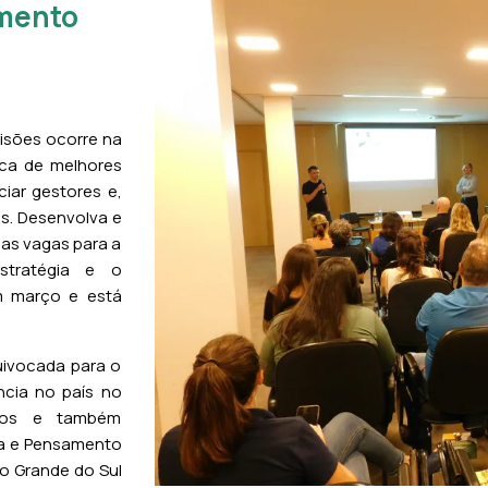
amento
sões ocorre na
sca de melhores
ciar gestores e,
s. Desenvolva e
mas vagas para a
tratégia e o
m março e está
ivocada para o
ncia no país no
cios e também
a e Pensamento
io Grande do Sul