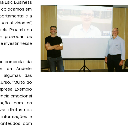
a Esic Business
as colocamos em
ortamental e a
uas atividades”,
 pela Proamb na
e provocar os
 investir nesse
.
r comercial da
or da Anderle
o algumas das
curso. “Muito do
mpresa. Exemplo
gência emocional
imação com os
as diretas nos
a informações e
 conteúdos com