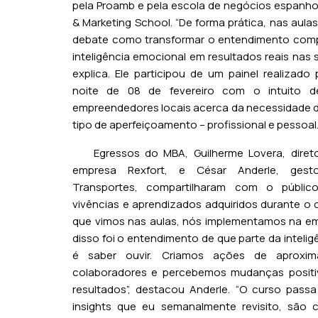
pela Proamb e pela escola de negócios espanhol
& Marketing School. “De forma prática, nas aul
debate como transformar o entendimento comp
inteligência emocional em resultados reais nas s
explica. Ele participou de um painel realizado
noite de 08 de fevereiro com o intuito d
empreendedores locais acerca da necessidade de
tipo de aperfeiçoamento – profissional e pessoal
Egressos do MBA, Guilherme Lovera, direto
empresa Rexfort, e César Anderle, gest
Transportes, compartilharam com o públic
vivências e aprendizados adquiridos durante o 
que vimos nas aulas, nós implementamos na e
disso foi o entendimento de que parte da inteli
é saber ouvir. Criamos ações de aprox
colaboradores e percebemos mudanças positiv
resultados”, destacou Anderle. “O curso pass
insights que eu semanalmente revisito, são