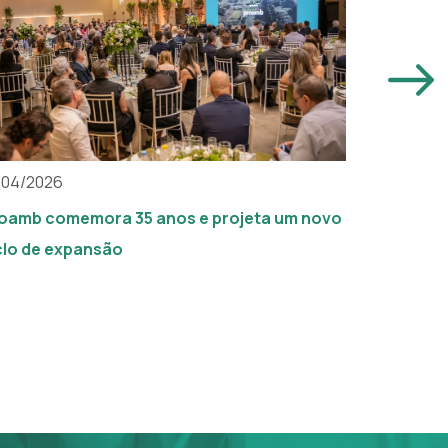
/04/2026
03/03/202
oamb comemora 35 anos e projeta um novo
Atuação d
clo de expansão
reconheci