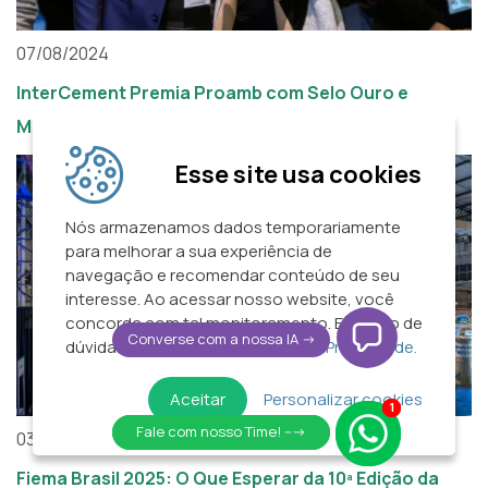
07/08/2024
InterCement Premia Proamb com Selo Ouro e
Melhor Fornecedor Partner
Esse site usa cookies
Nós armazenamos dados temporariamente
para melhorar a sua experiência de
navegação e recomendar conteúdo de seu
interesse. Ao acessar nosso website, você
concorda com tal monitoramento. Em caso de
Converse com a nossa IA ->
dúvidas, acesse nossa
Política de Privacidade.
Aceitar
Personalizar cookies
1
1
Fale com nosso Time! --->
Fale com nosso Time! --->
03/06/2024
Fiema Brasil 2025: O Que Esperar da 10ª Edição da